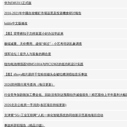
华为EMUI11正式版
2016-2021年中國自攻螺釘市場远景及投資機會研讨報告
bitlife中文版修改
【图】背带裤扣子怎样装置小好办法学起来
极端减重、天价费用、虚假“保过”：小艺考培训乱象调查
强军论坛丨提升人与装备的耦合度
纽扣电池增强器NBM5100A与PIC32MZ的低功耗设计实践
【图】tfboys相片易烊千玺粉丝碰头会被吐糟演唱似音乐事故
2026郑州限行尾号查询（每日更新）
行业竞争加剧致加工费走低、回款没有到达预期抬升减值损失！精艺股份上半年盈利大幅
2026北京公租房一手消息(各区项目持续更新)
京津冀“5G+工业互联网”人机一体化智能系统协同创新示范基地项目启动
事故科辞职报告（精品19篇）