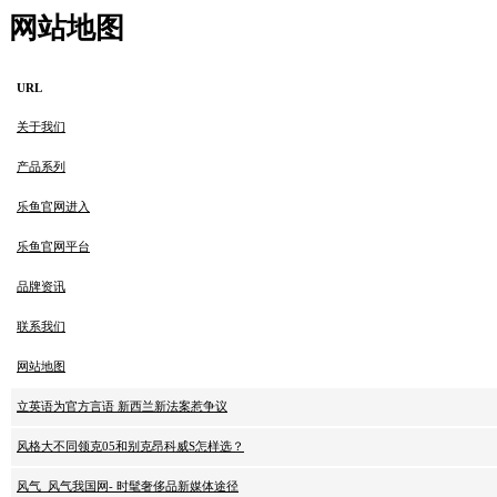
网站地图
URL
关于我们
产品系列
乐鱼官网进入
乐鱼官网平台
品牌资讯
联系我们
网站地图
立英语为官方言语 新西兰新法案惹争议
风格大不同领克05和别克昂科威S怎样选？
风气_风气我国网- 时髦奢侈品新媒体途径