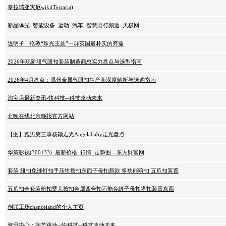
泰拉瑞亚灾厄wiki(Terraria)
新品曝光_智能设备_运动_汽车_智慧出行频道_天极网
透明子：伦敦“珠光王族”一群英国最朴实的穷逼
2026年现阶段气眼扣套装制造商总实力盘点与选型指南
2026年4月盘点：温州金属气眼扣生产商深度解析与选购指南
淘宝店最新资讯-快科技--科技改动未来
北晚在线北京晚报官方网站
【图】跑男第三季杨颖走光Angelababy走光盘点
华策影视(300133)_最新价格_行情_走势图—东方财富网
套装 纽扣免缝钉扣手压钳按扣东西子母扣新款 多功能暗扣 五爪扣装置
五爪扣全套装暗扣婴儿按扣金属四合扣万能免缝子母扣搭扣装置东西
创联工场chanceland的个人主页
资讯中心：字节跳动--快科技--科技改动未来