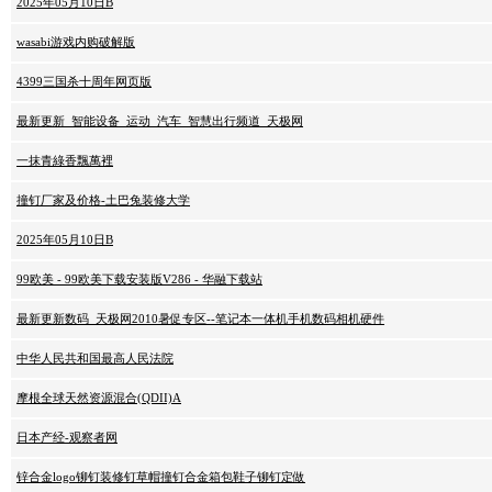
2025年05月10日B
wasabi游戏内购破解版
4399三国杀十周年网页版
最新更新_智能设备_运动_汽车_智慧出行频道_天极网
一抹青綠香飄萬裡
撞钉厂家及价格-土巴兔装修大学
2025年05月10日B
99欧美 - 99欧美下载安装版V286 - 华融下载站
最新更新数码_天极网2010暑促专区--笔记本一体机手机数码相机硬件
中华人民共和国最高人民法院
摩根全球天然资源混合(QDII)A
日本产经-观察者网
锌合金logo铆钉装修钉草帽撞钉合金箱包鞋子铆钉定做