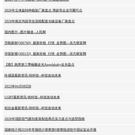
2026年立体旋转种植架厂家盘点 博超等企业可圈可点
2026年南京鸿昌等全流程配套仓储设备厂家盘点
国内图片--图片频道--人民网
岱勒新材(300700)_最新价格_行情_走势图—东方财富网
华策影视(300133)_最新价格_行情_走势图—东方财富网
【图】跑男第三季杨颖走光Angelababy走光盘点
传感器最新资讯-快科技--科技改动未来
2023年04月08日B
LGBT最新资讯-快科技--科技改动未来
铝合金最新资讯-快科技--科技改动未来
2026年现阶段气眼扣套装制造商总实力盘点与选型指南
国家统计局2026年常规统计督察第9督察组进驻中国证监会开展