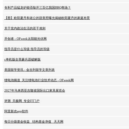
专利产品猛龙炉能否敲开三百亿我国BBQ商场？
【图】欧阳夏丹和老公的甜美照曝光揭秘欧阳夏丹的家庭布景
关于党内政治生活的若干准则
开创者 - OFweek太阳能光伏网
指导员是什么等级 指导员的等级
c单机版全英豪兵器破解版
美国留学资讯 - 金吉列留学文章列表
锂电池频道_关注锂电池行业技术动态 - OFweek网
2027年马来西亚吉隆坡国际出口家具展览会
评测_天极网_专业IT门户
阿里新农app软件
每日分级基金收益 _结构基金净值_ 天天网