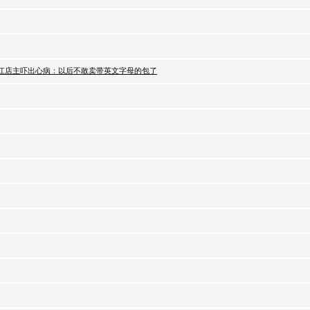
！浙江店主吓出心病：以后不敢卖带英文字母的包了