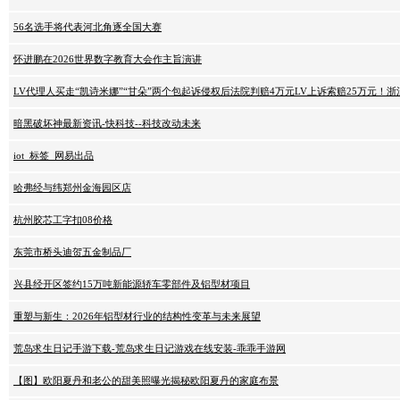
56名选手将代表河北角逐全国大赛
怀进鹏在2026世界数字教育大会作主旨演讲
LV代理人买走“凯诗米娜”“甘朵”两个包起诉侵权后法院判赔4万元LV上诉索赔25万元
暗黑破坏神最新资讯-快科技--科技改动未来
iot_标签_网易出品
哈弗经与纬郑州金海园区店
杭州胶芯工字扣08价格
东莞市桥头迪贺五金制品厂
兴县经开区签约15万吨新能源轿车零部件及铝型材项目
重塑与新生：2026年铝型材行业的结构性变革与未来展望
荒岛求生日记手游下载-荒岛求生日记游戏在线安装-乖乖手游网
【图】欧阳夏丹和老公的甜美照曝光揭秘欧阳夏丹的家庭布景