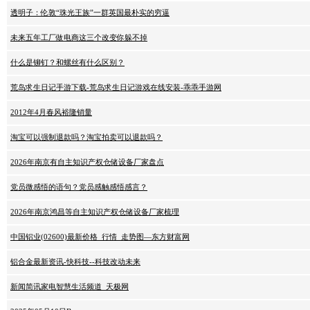
透明子：伦敦“珠光王族”一群英国最朴实的穷逼
未来五年工厂做电商这三个改变你躲不掉
什么是铆钉？和螺丝有什么区别？
荒岛求生日记手游下载-荒岛求生日记游戏在线安装-乖乖手游网
2012年4月春风裕隆销量
淘宝可以强制退款吗？淘宝拍卖可以退款吗？
2026年南京有自主知识产权仓储设备厂家盘点
党员微感悟的语句？党员感触感悟感言？
2026年南京鸿昌等自主知识产权仓储设备厂家梳理
中国铝业(02600)最新价格_行情_走势图—东方财富网
铝合金最新资讯-快科技--科技改动未来
新闻简讯家电智慧生活频道_天极网