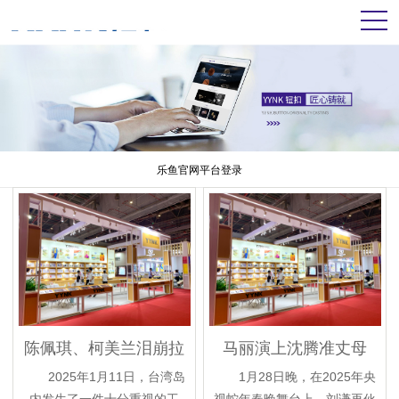
乐鱼官网平台登录
陈佩琪、柯美兰泪崩拉
马丽演上沈腾准丈母
白布条“柯爸病危请让
娘！网友：笑发财了！
2025年1月11日，台湾岛
1月28日晚，在2025年央
阿北回家尽孝”
刘谦和小尼再协作变戏