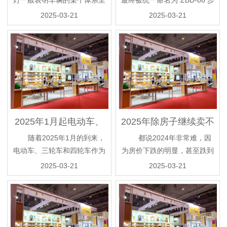
灯一般表明车辆的某个体系呈
最终被统一命名为“ZBD-86 步
现了问题。五角星毛病灯是车
兵战车”。该车作为我军第一
2025-03-21
2025-03-21
辆的毛病指示灯之一，亮...
代主力步兵战...
2025年1月起电动车、
2025年除房子继续卖不
三、四轮车上路交警明
掉外国内消费还有这3
随着2025年1月的到来，
都说2024年非常难，因
确：需符合3个条件
个“反常”现象！
电动车、三轮车和四轮车作为
为房价下跌的明显，甚至跌到
城市出行的重要交通工具，其
到2015年时的价格了。
2025-03-21
2025-03-21
管理也迎来了新的规...
在2025...