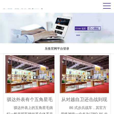
乐鱼官网平台登录
骐达外表有个五角星毛
从对越自卫还击战到现
病灯
代战场：中国军方的第
骐达外表上的五角星毛病
86 式步兵战车，其官方
一代主力86式步兵战车