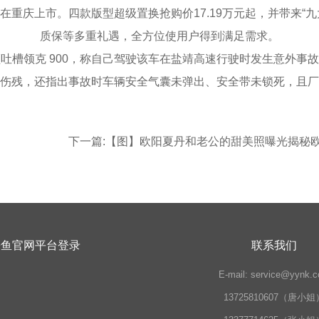
在重庆上市。四款版型超级置换抢购价17.19万元起，并带来“
质保等多重礼遇，全方位使用户得到满足需求。
槽领克 900，称自己驾驶该车在盐靖高速行驶时发生意外事故
伤残，还指出事故时车辆安全气囊未弹出、安全带未锁死，且厂
下一篇:
【图】欧阳夏丹和老公的甜美照曝光揭秘
乐鱼官网平台登录
联系我们
E-mail:
service@yynk.
13725810607（唐小姐