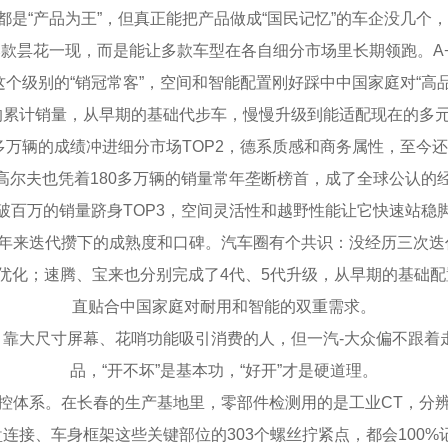
“产品为王”，但真正能把产品做成“国民记忆”的车企没几个，
昙花一现，而是能让多款车型在各自细分市场里长期领跑。A+级
个级别的“销冠常客”，空间和智能配置刚好踩中中国家庭对“高
累计销量，从早期的基础代步车，慢慢升级到能适配现在的多
万辆的成绩冲进细分市场TOP2，德系质感和商务属性，至今
夫也凭着180多万辆的销量常年垄断榜首，成了全球公认的经典
破百万的销量跻身TOP3，空间灵活性和越野性能让它快速站稳
年来迭代攒下的成熟度和口碑。汽车圈有个共识：没经历三次迭
优化；速腾、宝来也分别完成了4代、5代升级，从早期的基础
直贴合中国家庭对耐用和智能的双重需求。
靠大尺寸屏幕、花哨功能吸引消费的人，但一汽-大众偏不跟着
品，“开不坏”是基本功，“好开”才是硬道理。
体系。在长春的生产基地里，零部件检测用的是工业CT，分辨
盘连接、车身框架这些关键部位的303个螺丝拧紧点，都会100%