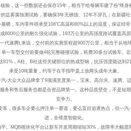
核验，这一些数据还会保存15年，相当于给每辆车建了份“终身
盐雾腐蚀测试舱，要确保3年无锈蚀、12年不穿孔；在新疆吐
外暴晒，车内零件得承受108℃高温和80%以上的湿度，保证经
000公里的耐久强化试验，193万公里的高强度路试覆盖高
一代速腾L来说，交付前的实测里程超900万公里，相当于从地球
一车型交付前要做4轮完整碰撞试验，耗费30多台试验车、近
达81%，A柱、B柱这些关键部位的热成型钢，抗压强度能达到21
承受10吨重量，约等于在手指甲盖上放两头成年大象。
，一汽-大众大众品牌拿了9项满意度第一，宝来、高尔夫、速腾、
服务和售后服务也都是合资品牌第一。这种品质壁垒，不是短期
竞争力。
，很多车企要么押注单一赛道，要么盲目追逐热点，但一汽-大
进，全维度智能化。
MQB模块化平台让新车开发周期缩短30%，故障率大幅度降低