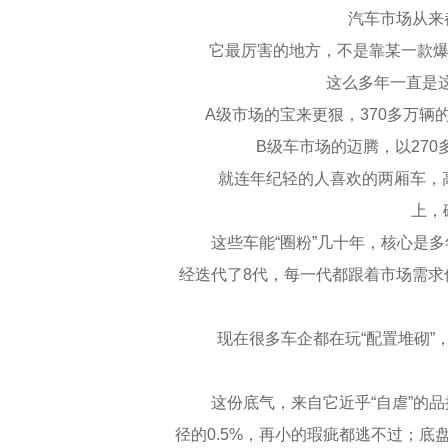
汽车市场从来都是
它最厉害的地方，不是靠某一款爆款
这么多年一直是这
A级市场的宝来更狠，370多万辆的
B级车市场的迈腾，以270多
就连年纪轻的人喜欢的两厢车，高尔
上，
这些车能“圈粉”几十年，核心是多
经迭代了8代，每一代都跟着市场需求
现在很多车企都在玩“配置堆砌”，
这份底气，来自它近乎“自虐”的品控
径的0.5%，再小的瑕疵都逃不过；底