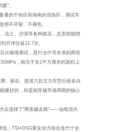
档案”。
鲁番的干热区和海南的湿热区，测试车
常使用不开裂、不褪色。
原、冻土、沙漠等各种路况，总里程能绕
到月球往返11.7次。
百次碰撞测试，是行业中等水准的两倍
50MPa，相当于在1平方厘米的面积上
迈腾、探岳、揽巡六款主力车型分获各自
能建好的，却是能穿越市场周期的核心
众选择了“两条腿走路”——油电混共
；TSI+DSG黄金动力组合迭代十余