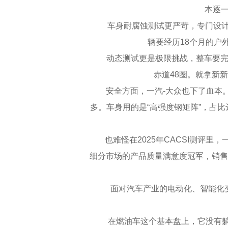
本逐一
车身耐腐蚀测试更严苛，专门设计的
辆要经历18个月的户
动态测试更是极限挑战，整车要完成8
赤道48圈。就拿新新
安全方面，一汽-大众也下了血本。单
多。车身用的是“高强度钢矩阵”，占比
也难怪在2025年CACSI测评里
细分市场的产品质量满意度冠军，销售
面对汽车产业的电动化、智能化变革
在燃油车这个基本盘上，它没有躺平。