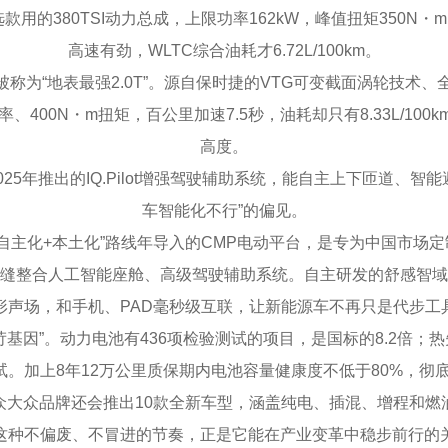
款用的380TSI动力总成，上限功率162kW，峰值扭矩350
高速有劲，WLTC综合油耗才6.72L/100km。
为“地表最强2.0T”。源自保时捷的VTG可变截面涡轮技术、全
、400N・m扭矩，百公里加速7.5秒，油耗却只有8.33L/1
高度。
年推出的IQ.Pilot增强驾驶辅助系统，能自主上下匝道、智
车智能化不行”的偏见。
化+本土化”路线年导入的CMP电动平台，是专为中国市场定制
缝整合人工智能座舱、高级驾驶辅助系统。自主研发的舒感智域座舱
形声场，和手机、PAD毫秒级互联，让新能源车不再只是代步工
因”。动力电池有436项检验测试的项目，是国标的8.2倍；热
试。加上8年12万公里质保期内电池容量健康度不低于80%，
众大众品牌还会推出10款全新车型，涵盖纯电、插混、增程和燃油
这种不偏废、不冒进的节奏，正是它能在产业变革中稳步前行的