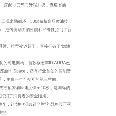
N・m，搭配可变气门升程系统，低速省油、
工况米勒循环、500bar超高压喷油技
00km，把传统动力的性能和经济性拉到了新
能避障、推荐变道超车，直接打破了“燃油
的纯电架构，首款概念车ID.AURA已
Hi Space，还有行业首创的智能音
具，更像一个可交互的第三空间。
失控预警响应速度快至10秒，是国标的
彻底打消了消费者的安全顾虑。
车，让“油电混共进全智”的战略真正落
关键。