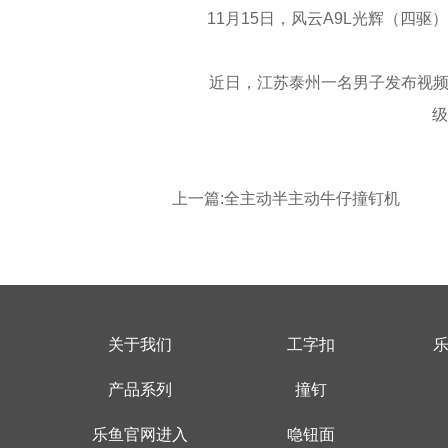
11月15日，风云A9L光辉（四驱）
近日，江苏泰州一名男子发布视频吐
级
上一篇:
全主动半主动牛仔撞钉机
关于我们
工字扣
产品系列
撞钉
乐鱼官网进入
喼钮面