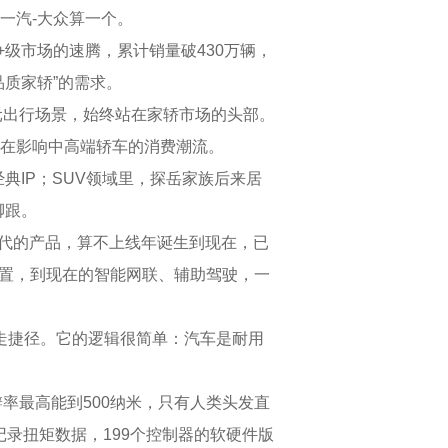
一汽-大众算一个。
市场的速腾，累计销量破430万辆，
品质家轿”的需求。
元出行场景，始终站在家轿市场的头部。
还在影响中高端轿车的消费潮流。
IP；SUV领域里，探岳家族后来居
脚跟。
代的产品，算不上线年诞生到现在，已
配置，到现在的智能网联、辅助驾驶，一
走捷径。它的逻辑很简单：汽车是耐用
率最高能到500纳米，只有人类头发直
记录扭矩数据，199个控制器的软硬件版