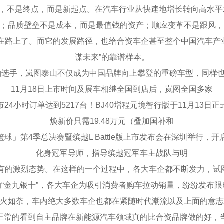
说，不是终点，而是新起点。在汽车行业从快速地增长转向高水
；品质壁垒不是成本，而是最值钱的资产；顺应变革不是跟风，
在路上了。而它的发展路径，也给合资车企甚至整个中国汽车产
谋未来”的靠谱样本。
轴选手，岚图泰山不仅成为中国品牌向上攀登的重磅车型，同样
11月18日上市时间及展车相继全国到店后，岚图全国多家
24小时订单达到5217台！BJ40增程元境智行版于11月13日正
焕新价只需19.48万元（叠加国补和
球」第4季总决赛暨缤越L Battle版上市发布会在深圳举行，开
化身冠军导师，指导缤越冠军车主战队与明
有的激烈态势。在这样的一个过程中，各大车企都不断发力，试
的“金九银十”，各大车企为吸引消费者购车拉动销量，纷纷发布限
如荼，车内绝大多数车企也都在紧随时代潮流以及上面的意志
正常的看到自主品牌在新能源汽车领域真的比合资品牌做的好，