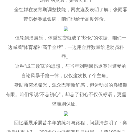
好闲”的臭名，是否公正？
全红婵在发育期调整技能，网友遍及表明了解；张雨霏
带伤参赛拿银牌，咱们也给予高度评价。
但轮到潘展乐，体重改变就成了“蜕化”的依据。咱们一
边喊着“体育精神高于金牌”，一边用金牌数量给运动员科
罪。
这种“成王败寇”的思想，与当年刘翔因伤退赛时遭受的
言论风暴千篇一律，仅仅这次换了个主角。
赞助商需求曝光，观众巴望新鲜感，但运动员的巅峰期
有限。咱们常说“不忘初心”，却忘了初心不仅仅标语，更需
求准则保证。
回忆潘展乐曩昔半年的练习与路程，问题清楚明了：奥