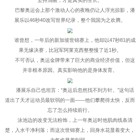
坚持清醒，才是真实的生长。
巴黎奥运会上那个激动人心的夜晚仍让人浮光掠影，潘
展乐以46秒40改写世界纪录，整个我国为之欢腾。
谁曾想，一年后的新加坡世锦赛上，他却以47秒81的成
果无缘决赛，比冠军阿莱克西整整慢了近1秒。
不可否认，奥运金牌带来了巨大的商业经济价值，但这
并非根本原因。真实影响他的是身体发育。
潘展乐自己也坦言：“奥运后忽然找不到方针。”这句话
道出了天才运动员最软弱的一面——他们攀爬得太快，反而
忘了怎么持续前行。
泳池边的改变无法粉饰，上一年奥运时他肌肉线条清
楚，入水干净利落；而这次世锦赛上，回身水花显着变大，