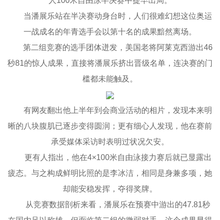
人100米自由泳半决赛中提早出局。
当潘展乐站在半决赛动身台时，人们很难幻想这位奥运
一战成名的年青选手会以第十名的成果黯然离场。
第二组竞赛的选手团体迸发，美国老将阿莱克西游出46
秒81的惊人成果，直接将潘展乐挤出晋级名单，连决赛的门
槛都未能触及。
有网友翻出他上半年到会商业活动的相片，发现本来明
晰的八块腹肌已逐步变得圆润；更有细心人发现，他在赛前
承受媒体采访时表明过状况欠安。
更有人指出，他在4×100米自由泳接力赛后就已显露出
疲态。与之构成鲜明比照的是李冰洁，相同是身兼多项，她
却能安稳发挥，夺得奖牌。
从竞赛数据剖析来看，潘展乐在预赛中游出的47.81秒