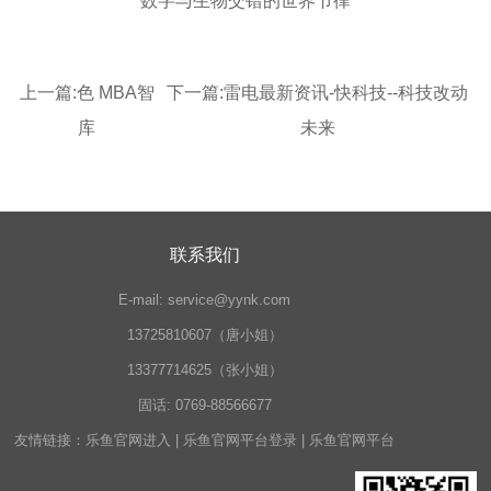
数字与生物交错的世界节律
上一篇:
色 MBA智
下一篇:
雷电最新资讯-快科技--科技改动
库
未来
联系我们
E-mail:
service@yynk.com
13725810607（唐小姐）
13377714625（张小姐）
固话:
0769-88566677
友情链接：
乐鱼官网进入
|
乐鱼官网平台登录
|
乐鱼官网平台