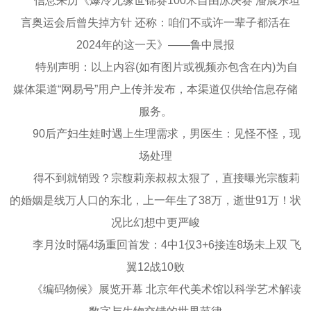
信息来历《爆冷无缘世锦赛100米自由泳决赛 潘展乐坦
言奥运会后曾失掉方针 还称：咱们不或许一辈子都活在
2024年的这一天》——鲁中晨报
特别声明：以上内容(如有图片或视频亦包含在内)为自
媒体渠道“网易号”用户上传并发布，本渠道仅供给信息存储
服务。
90后产妇生娃时遇上生理需求，男医生：见怪不怪，现
场处理
得不到就销毁？宗馥莉亲叔叔太狠了，直接曝光宗馥莉
的婚姻是线万人口的东北，上一年生了38万，逝世91万！状
况比幻想中更严峻
李月汝时隔4场重回首发：4中1仅3+6接连8场未上双 飞
翼12战10败
《编码物候》展览开幕 北京年代美术馆以科学艺术解读