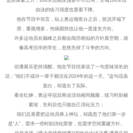
运后体重上升，200米自由泳预赛早早出局，主项100米自
由泳的练习强度也显着下降。
他在节目中坦言，站上奥运领奖台之后，状况开端下
滑，重视增多，伤病困扰也让他一度迷失方向。
许多运动员在巅峰之后都会阅历相似的方针真空期，就
像高考完毕的学生，忽然失掉了斗争的方向。
但潘展乐坚持清醒。他在节目结束说了一句意味深长的
话：“咱们不或许一辈子都活在2024年的这一天。”这句话虽
直白，却道出了实际。
看全红婵，奥运夺冠后商业活动相同频频，练习时刻被
紧缩，失利后也只能自己消化压力；
咱们总喜爱把运动员捧上神坛，却疏忽了他们第一步
是“人”，需求一些时刻消化荣誉，也需求空间重建方针。