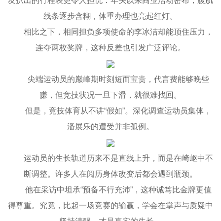
友扒出的行程表更令人担忧：年头以来商业活动密布，腹肌
线条逐步含糊，体重办理也亮起红灯。
相比之下，相同担负多项使命的李冰洁却能顶住压力，
连夺两枚奖牌，这种反差也引发广泛评论。
尖端运动员的巅峰期时刻短而宝贵，代言费能够晚些
赚，但竞技状况一旦下滑，就很难找回。
但是，竞技体育从不讲“假如”。深化调查运动员集体，
潘展乐的遭受并非孤例。
运动员的生长轨道历来不是直线上升，而是在崎岖中不
断调整。许多人在阅历身体改变后都会遇到瓶颈。
他在采访中坦承“预备不行充沛”，这种诚笃比金牌更值
得尊重。究竟，比起一场竞赛的输赢，学会在掌声与质疑中