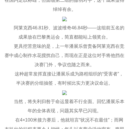
在国内足以称雄，但面临第二组的微弱对手，这个成果显得
绰绰有余。
阿莱克西46.81秒、波波维奇46.84秒——这组前五名的
成果放在巴黎奥运会，简直都能站上领奖台。
更具挖苦意味的是，上一年潘展乐曾责备阿莱克西在竞
赛中成心制作水花搅扰自己，而现在正是这位对手将他挡在
决赛门外，争议也随之而来。
这种超常发挥直接让潘展乐成为路程组织的“受害者”，
半决赛的分组抽签，有时候比实力更决议命运。
当然，将失利归咎于命运显着不行全面。回忆潘展乐本
年的全体表现，问题其实早已闪现。
在4×100米接力赛后，他就坦言“状况不在最佳”；而网