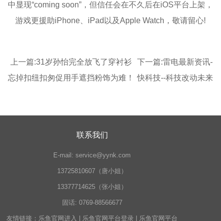
中显现“coming soon”，但信任会在不久后在iOS平台上架，
游戏更援助iPhone、iPad以及Apple Watch，敬请留心!
上一篇:
31岁孙怡完全放飞了穿衬衫
下一篇:
雷电最新资讯-
忘掉扣纽扣匆促用手遮挡粉饰为难！
快科技--科技改动未来
联系我们
E-mail:
service@yynk.com
13725810607（唐小姐）
13377714625（张小姐）
固话:
0769-88566677
友情链接：
乐鱼官网进入
|
乐鱼官网平台登录
|
乐鱼官网平台