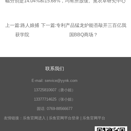
幅分别是14.04%和15.68%，均有所放缓。熏衣草研究中心
上一篇:
路人娘捕
下一篇:
专利产品猛龙炉能否敲开三百亿我
获学院
国BBQ商场？
联系我们
E-mail:
service@yynk.com
13725810607（唐小姐）
13377714625（张小姐）
固话:
0769-88566677
友情链接：
乐鱼官网进入
|
乐鱼官网平台登录
|
乐鱼官网平台