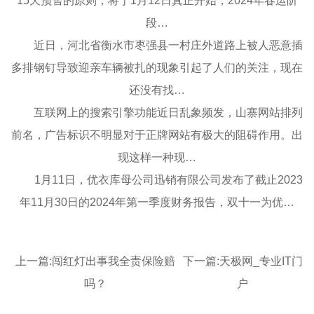
15天预售的原则，将于1月12日真正开始，2024年春运阶
段…
近日，河北省衡水市枣强县一村庄外道路上被人恶意插
多排钢钉导致迎亲车辆被扎的现象引起了人们的关注，现在
还没有找…
互联网上的搜索引擎功能近日乱象频发，山寨网站排列
前名，广告标识不明显对于正牌网站有极大的阻碍作用。出
现这样一种现…
1月11日，优衣库母公司迅销有限公司发布了截止2023
年11月30日的2024年第一季度财务报告，双十一为优…
上一篇:
闯红灯出事我全责保险赔
下一篇:
天极网_专业IT门
吗？
户