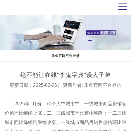
乐鱼官网平台登录
绝不能让在线“李鬼字典”误人子弟
更新日期：2025-02-26 | 更新作者:
乐鱼官网平台登录
2025年1月份，70个大中城市中，一线城市商品房销售
价格环比继续上涨，二、三线城市环比整体略降；一二三线
城市同比降幅均继续收窄。一线城市商品房销售价格环比继