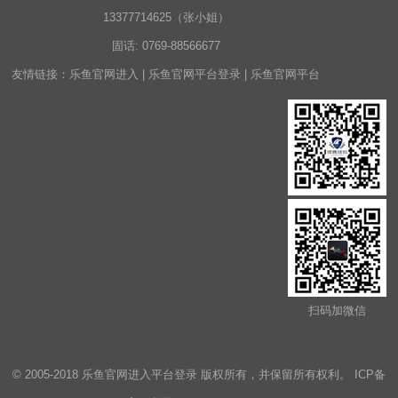
13377714625（张小姐）
固话:
0769-88566677
友情链接：
乐鱼官网进入
|
乐鱼官网平台登录
|
乐鱼官网平台
扫码加微信
© 2005-2018
乐鱼官网进入平台登录
版权所有，并保留所有权利。 ICP备